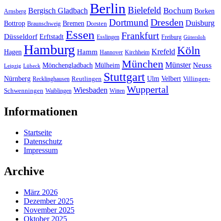
Berlin
Bielefeld
Bergisch Gladbach
Bochum
Borken
Arnsberg
Dresden
Dortmund
Duisburg
Bottrop
Bremen
Braunschweig
Dorsten
Essen
Frankfurt
Düsseldorf
Erftstadt
Esslingen
Freiburg
Gütersloh
Hamburg
Köln
Hamm
Krefeld
Hagen
Hannover
Kirchheim
München
Münster
Neuss
Mönchengladbach
Mülheim
Leipzig
Lübeck
Stuttgart
Nürnberg
Ulm
Velbert
Recklinghausen
Reutlingen
Villingen-
Wuppertal
Wiesbaden
Schwenningen
Waiblingen
Witten
Informationen
Startseite
Datenschutz
Impressum
Archive
März 2026
Dezember 2025
November 2025
Oktober 2025