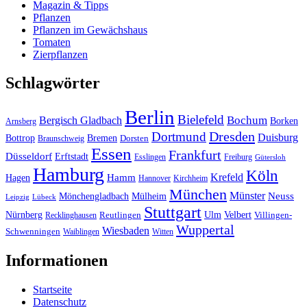
Magazin & Tipps
Pflanzen
Pflanzen im Gewächshaus
Tomaten
Zierpflanzen
Schlagwörter
Berlin
Bielefeld
Bergisch Gladbach
Bochum
Borken
Arnsberg
Dresden
Dortmund
Duisburg
Bottrop
Bremen
Braunschweig
Dorsten
Essen
Frankfurt
Düsseldorf
Erftstadt
Esslingen
Freiburg
Gütersloh
Hamburg
Köln
Hamm
Krefeld
Hagen
Hannover
Kirchheim
München
Münster
Neuss
Mönchengladbach
Mülheim
Leipzig
Lübeck
Stuttgart
Nürnberg
Ulm
Velbert
Recklinghausen
Reutlingen
Villingen-
Wuppertal
Wiesbaden
Schwenningen
Waiblingen
Witten
Informationen
Startseite
Datenschutz