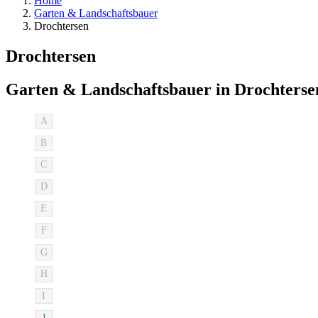
Home
Garten & Landschaftsbauer
Drochtersen
Drochtersen
Garten & Landschaftsbauer in Drochterse
A
B
C
D
E
F
G
H
I
J