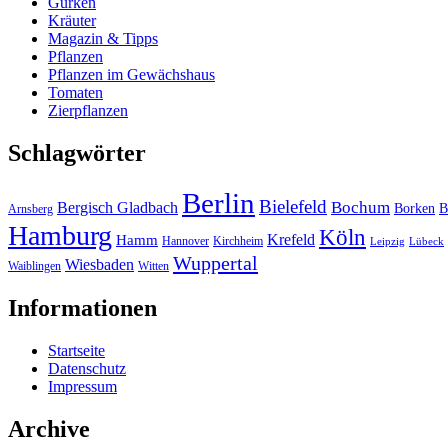
Gurken
Kräuter
Magazin & Tipps
Pflanzen
Pflanzen im Gewächshaus
Tomaten
Zierpflanzen
Schlagwörter
Berlin
Bielefeld
Bergisch Gladbach
Bochum
Borken
B
Arnsberg
Hamburg
Köln
Hamm
Krefeld
Hannover
Kirchheim
Leipzig
Lübeck
Wuppertal
Wiesbaden
Waiblingen
Witten
Informationen
Startseite
Datenschutz
Impressum
Archive