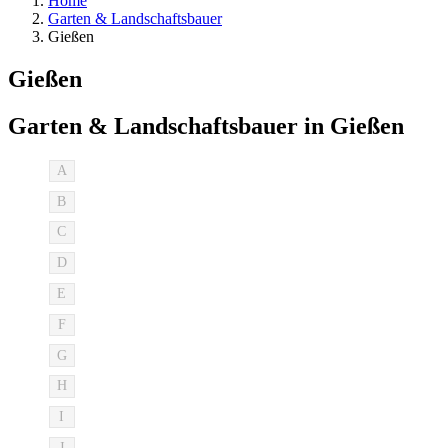
Home
Garten & Landschaftsbauer
Gießen
Gießen
Garten & Landschaftsbauer in Gießen
A
B
C
D
E
F
G
H
I
J