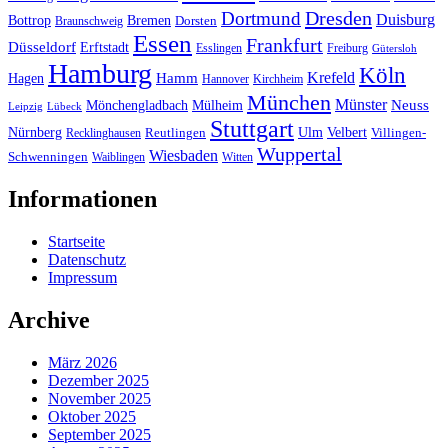
Dresden
Dortmund
Duisburg
Bottrop
Bremen
Braunschweig
Dorsten
Essen
Frankfurt
Düsseldorf
Erftstadt
Esslingen
Freiburg
Gütersloh
Hamburg
Köln
Hamm
Krefeld
Hagen
Hannover
Kirchheim
München
Münster
Neuss
Mönchengladbach
Mülheim
Leipzig
Lübeck
Stuttgart
Nürnberg
Ulm
Velbert
Recklinghausen
Reutlingen
Villingen-
Wuppertal
Wiesbaden
Schwenningen
Waiblingen
Witten
Informationen
Startseite
Datenschutz
Impressum
Archive
März 2026
Dezember 2025
November 2025
Oktober 2025
September 2025