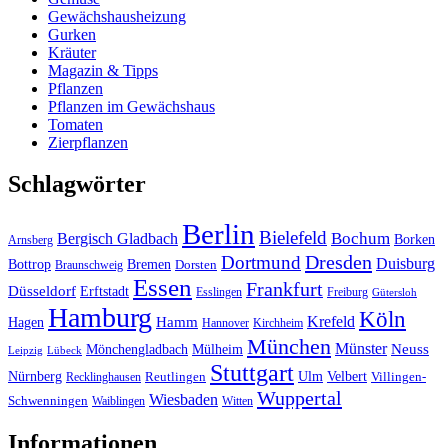
Gewächshausheizung
Gurken
Kräuter
Magazin & Tipps
Pflanzen
Pflanzen im Gewächshaus
Tomaten
Zierpflanzen
Schlagwörter
Berlin
Bielefeld
Bergisch Gladbach
Bochum
Borken
Arnsberg
Dresden
Dortmund
Duisburg
Bottrop
Bremen
Braunschweig
Dorsten
Essen
Frankfurt
Düsseldorf
Erftstadt
Esslingen
Freiburg
Gütersloh
Hamburg
Köln
Hamm
Krefeld
Hagen
Hannover
Kirchheim
München
Münster
Neuss
Mönchengladbach
Mülheim
Leipzig
Lübeck
Stuttgart
Nürnberg
Ulm
Velbert
Recklinghausen
Reutlingen
Villingen-
Wuppertal
Wiesbaden
Schwenningen
Waiblingen
Witten
Informationen