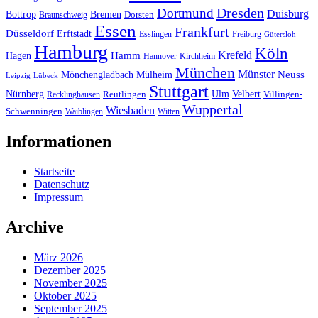
Dresden
Dortmund
Duisburg
Bottrop
Bremen
Braunschweig
Dorsten
Essen
Frankfurt
Düsseldorf
Erftstadt
Esslingen
Freiburg
Gütersloh
Hamburg
Köln
Hamm
Krefeld
Hagen
Hannover
Kirchheim
München
Münster
Neuss
Mönchengladbach
Mülheim
Leipzig
Lübeck
Stuttgart
Nürnberg
Ulm
Velbert
Recklinghausen
Reutlingen
Villingen-
Wuppertal
Wiesbaden
Schwenningen
Waiblingen
Witten
Informationen
Startseite
Datenschutz
Impressum
Archive
März 2026
Dezember 2025
November 2025
Oktober 2025
September 2025