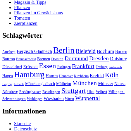
Magazin & Tipps
Pflanzen
Pflanzen im Gewächshaus
Tomaten
Zierpflanzen
Schlagwörter
Berlin
Bielefeld
Bergisch Gladbach
Bochum
Borken
Arnsberg
Dresden
Dortmund
Duisburg
Bottrop
Bremen
Braunschweig
Dorsten
Essen
Frankfurt
Düsseldorf
Erftstadt
Esslingen
Freiburg
Gütersloh
Hamburg
Köln
Hamm
Krefeld
Hagen
Hannover
Kirchheim
München
Münster
Neuss
Mönchengladbach
Mülheim
Leipzig
Lübeck
Stuttgart
Nürnberg
Ulm
Velbert
Recklinghausen
Reutlingen
Villingen-
Wuppertal
Wiesbaden
Schwenningen
Waiblingen
Witten
Informationen
Startseite
Datenschutz