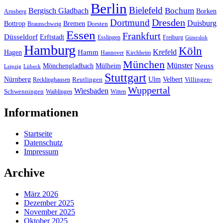
Berlin
Bielefeld
Bergisch Gladbach
Bochum
Borken
Arnsberg
Dresden
Dortmund
Duisburg
Bottrop
Bremen
Braunschweig
Dorsten
Essen
Frankfurt
Düsseldorf
Erftstadt
Esslingen
Freiburg
Gütersloh
Hamburg
Köln
Hamm
Krefeld
Hagen
Hannover
Kirchheim
München
Münster
Neuss
Mönchengladbach
Mülheim
Leipzig
Lübeck
Stuttgart
Nürnberg
Ulm
Velbert
Recklinghausen
Reutlingen
Villingen-
Wuppertal
Wiesbaden
Schwenningen
Waiblingen
Witten
Informationen
Startseite
Datenschutz
Impressum
Archive
März 2026
Dezember 2025
November 2025
Oktober 2025