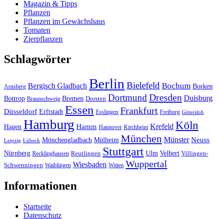
Magazin & Tipps
Pflanzen
Pflanzen im Gewächshaus
Tomaten
Zierpflanzen
Schlagwörter
Berlin
Bielefeld
Bergisch Gladbach
Bochum
Borken
Arnsberg
Dresden
Dortmund
Duisburg
Bottrop
Bremen
Braunschweig
Dorsten
Essen
Frankfurt
Düsseldorf
Erftstadt
Esslingen
Freiburg
Gütersloh
Hamburg
Köln
Hamm
Krefeld
Hagen
Hannover
Kirchheim
München
Münster
Neuss
Mönchengladbach
Mülheim
Leipzig
Lübeck
Stuttgart
Nürnberg
Ulm
Velbert
Recklinghausen
Reutlingen
Villingen-
Wuppertal
Wiesbaden
Schwenningen
Waiblingen
Witten
Informationen
Startseite
Datenschutz