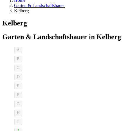
Home
Garten & Landschaftsbauer
Kelberg
Kelberg
Garten & Landschaftsbauer in Kelberg
A
B
C
D
E
F
G
H
I
J