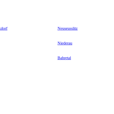
xdorf
Neuseusslitz
Niederau
Bahretal