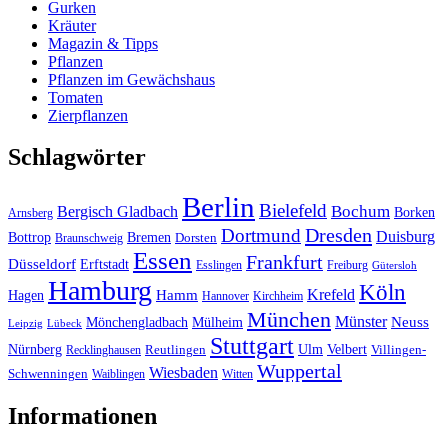
Gurken
Kräuter
Magazin & Tipps
Pflanzen
Pflanzen im Gewächshaus
Tomaten
Zierpflanzen
Schlagwörter
Berlin
Bielefeld
Bergisch Gladbach
Bochum
Borken
Arnsberg
Dresden
Dortmund
Duisburg
Bottrop
Bremen
Braunschweig
Dorsten
Essen
Frankfurt
Düsseldorf
Erftstadt
Esslingen
Freiburg
Gütersloh
Hamburg
Köln
Hamm
Krefeld
Hagen
Hannover
Kirchheim
München
Münster
Neuss
Mönchengladbach
Mülheim
Leipzig
Lübeck
Stuttgart
Nürnberg
Ulm
Velbert
Recklinghausen
Reutlingen
Villingen-
Wuppertal
Wiesbaden
Schwenningen
Waiblingen
Witten
Informationen