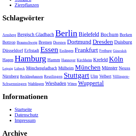
Zierpflanzen
Schlagwörter
Berlin
Bielefeld
Bergisch Gladbach
Bochum
Borken
Arnsberg
Dresden
Dortmund
Duisburg
Bottrop
Bremen
Braunschweig
Dorsten
Essen
Frankfurt
Düsseldorf
Erftstadt
Esslingen
Freiburg
Gütersloh
Hamburg
Köln
Hamm
Krefeld
Hagen
Hannover
Kirchheim
München
Münster
Neuss
Mönchengladbach
Mülheim
Leipzig
Lübeck
Stuttgart
Nürnberg
Ulm
Velbert
Recklinghausen
Reutlingen
Villingen-
Wuppertal
Wiesbaden
Schwenningen
Waiblingen
Witten
Informationen
Startseite
Datenschutz
Impressum
Archive