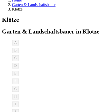
Home
Garten & Landschaftsbauer
Klötze
Klötze
Garten & Landschaftsbauer in Klötze
A
B
C
D
E
F
G
H
I
J