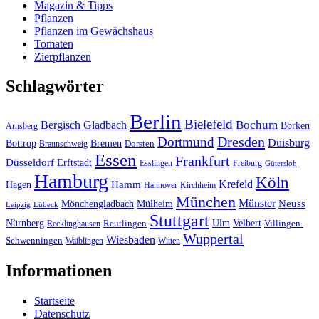
Magazin & Tipps
Pflanzen
Pflanzen im Gewächshaus
Tomaten
Zierpflanzen
Schlagwörter
Berlin
Bielefeld
Bergisch Gladbach
Bochum
Borken
Arnsberg
Dresden
Dortmund
Duisburg
Bottrop
Bremen
Braunschweig
Dorsten
Essen
Frankfurt
Düsseldorf
Erftstadt
Esslingen
Freiburg
Gütersloh
Hamburg
Köln
Hamm
Krefeld
Hagen
Hannover
Kirchheim
München
Münster
Neuss
Mönchengladbach
Mülheim
Leipzig
Lübeck
Stuttgart
Nürnberg
Ulm
Velbert
Recklinghausen
Reutlingen
Villingen-
Wuppertal
Wiesbaden
Schwenningen
Waiblingen
Witten
Informationen
Startseite
Datenschutz