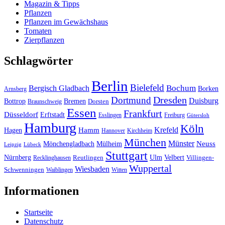
Magazin & Tipps
Pflanzen
Pflanzen im Gewächshaus
Tomaten
Zierpflanzen
Schlagwörter
Berlin
Bielefeld
Bergisch Gladbach
Bochum
Borken
Arnsberg
Dresden
Dortmund
Duisburg
Bottrop
Bremen
Braunschweig
Dorsten
Essen
Frankfurt
Düsseldorf
Erftstadt
Esslingen
Freiburg
Gütersloh
Hamburg
Köln
Hamm
Krefeld
Hagen
Hannover
Kirchheim
München
Münster
Neuss
Mönchengladbach
Mülheim
Leipzig
Lübeck
Stuttgart
Nürnberg
Ulm
Velbert
Recklinghausen
Reutlingen
Villingen-
Wuppertal
Wiesbaden
Schwenningen
Waiblingen
Witten
Informationen
Startseite
Datenschutz