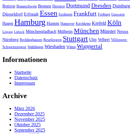
Dresden
Dortmund
Duisburg
Bottrop
Bremen
Braunschweig
Dorsten
Essen
Frankfurt
Düsseldorf
Erftstadt
Esslingen
Freiburg
Gütersloh
Hamburg
Köln
Hamm
Krefeld
Hagen
Hannover
Kirchheim
München
Münster
Neuss
Mönchengladbach
Mülheim
Leipzig
Lübeck
Stuttgart
Nürnberg
Ulm
Velbert
Recklinghausen
Reutlingen
Villingen-
Wuppertal
Wiesbaden
Schwenningen
Waiblingen
Witten
Informationen
Startseite
Datenschutz
Impressum
Archive
März 2026
Dezember 2025
November 2025
Oktober 2025
September 2025