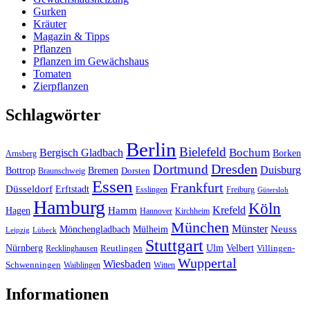
Gurken
Kräuter
Magazin & Tipps
Pflanzen
Pflanzen im Gewächshaus
Tomaten
Zierpflanzen
Schlagwörter
Berlin
Bielefeld
Bergisch Gladbach
Bochum
Borken
Arnsberg
Dresden
Dortmund
Duisburg
Bottrop
Bremen
Braunschweig
Dorsten
Essen
Frankfurt
Düsseldorf
Erftstadt
Esslingen
Freiburg
Gütersloh
Hamburg
Köln
Hamm
Krefeld
Hagen
Hannover
Kirchheim
München
Münster
Neuss
Mönchengladbach
Mülheim
Leipzig
Lübeck
Stuttgart
Nürnberg
Ulm
Velbert
Recklinghausen
Reutlingen
Villingen-
Wuppertal
Wiesbaden
Schwenningen
Waiblingen
Witten
Informationen