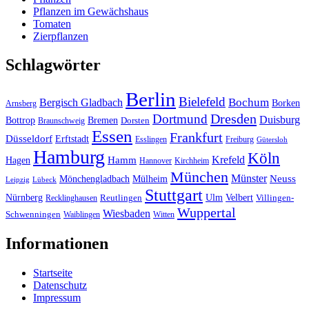
Pflanzen im Gewächshaus
Tomaten
Zierpflanzen
Schlagwörter
Berlin
Bielefeld
Bergisch Gladbach
Bochum
Borken
Arnsberg
Dresden
Dortmund
Duisburg
Bottrop
Bremen
Braunschweig
Dorsten
Essen
Frankfurt
Düsseldorf
Erftstadt
Esslingen
Freiburg
Gütersloh
Hamburg
Köln
Hamm
Krefeld
Hagen
Hannover
Kirchheim
München
Münster
Neuss
Mönchengladbach
Mülheim
Leipzig
Lübeck
Stuttgart
Nürnberg
Ulm
Velbert
Recklinghausen
Reutlingen
Villingen-
Wuppertal
Wiesbaden
Schwenningen
Waiblingen
Witten
Informationen
Startseite
Datenschutz
Impressum