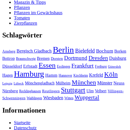
Magazin & Tipps
Pflanzen
Pflanzen im Gewächshaus
Tomaten
Zierpflanzen
Schlagwörter
Berlin
Bielefeld
Bergisch Gladbach
Bochum
Borken
Arnsberg
Dresden
Dortmund
Duisburg
Bottrop
Bremen
Braunschweig
Dorsten
Essen
Frankfurt
Düsseldorf
Erftstadt
Esslingen
Freiburg
Gütersloh
Hamburg
Köln
Hamm
Krefeld
Hagen
Hannover
Kirchheim
München
Münster
Neuss
Mönchengladbach
Mülheim
Leipzig
Lübeck
Stuttgart
Nürnberg
Ulm
Velbert
Recklinghausen
Reutlingen
Villingen-
Wuppertal
Wiesbaden
Schwenningen
Waiblingen
Witten
Informationen
Startseite
Datenschutz