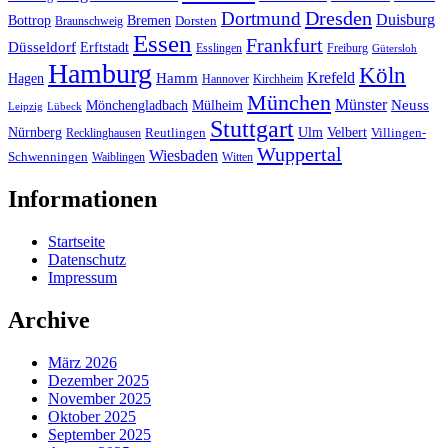
Dresden
Dortmund
Duisburg
Bottrop
Bremen
Braunschweig
Dorsten
Essen
Frankfurt
Düsseldorf
Erftstadt
Esslingen
Freiburg
Gütersloh
Hamburg
Köln
Hamm
Krefeld
Hagen
Hannover
Kirchheim
München
Münster
Neuss
Mönchengladbach
Mülheim
Leipzig
Lübeck
Stuttgart
Nürnberg
Ulm
Velbert
Recklinghausen
Reutlingen
Villingen-
Wuppertal
Wiesbaden
Schwenningen
Waiblingen
Witten
Informationen
Startseite
Datenschutz
Impressum
Archive
März 2026
Dezember 2025
November 2025
Oktober 2025
September 2025