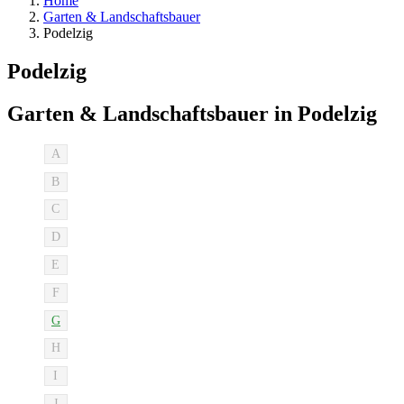
Home
Garten & Landschaftsbauer
Podelzig
Podelzig
Garten & Landschaftsbauer in Podelzig
A
B
C
D
E
F
G
H
I
J