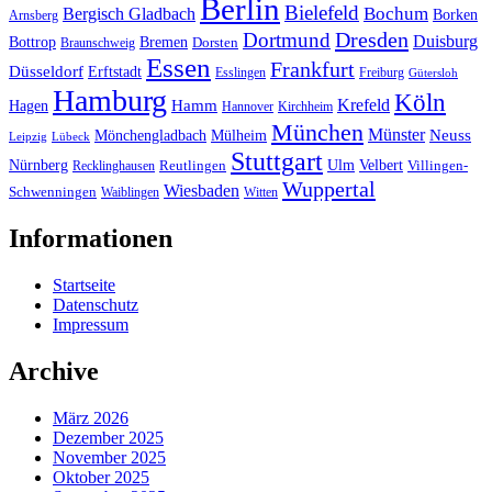
Berlin
Bielefeld
Bergisch Gladbach
Bochum
Borken
Arnsberg
Dresden
Dortmund
Duisburg
Bottrop
Bremen
Braunschweig
Dorsten
Essen
Frankfurt
Düsseldorf
Erftstadt
Esslingen
Freiburg
Gütersloh
Hamburg
Köln
Hamm
Krefeld
Hagen
Hannover
Kirchheim
München
Münster
Neuss
Mönchengladbach
Mülheim
Leipzig
Lübeck
Stuttgart
Nürnberg
Ulm
Velbert
Recklinghausen
Reutlingen
Villingen-
Wuppertal
Wiesbaden
Schwenningen
Waiblingen
Witten
Informationen
Startseite
Datenschutz
Impressum
Archive
März 2026
Dezember 2025
November 2025
Oktober 2025