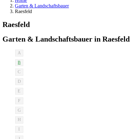
Home
Garten & Landschaftsbauer
Raesfeld
Raesfeld
Garten & Landschaftsbauer in Raesfeld
A
B
C
D
E
F
G
H
I
J