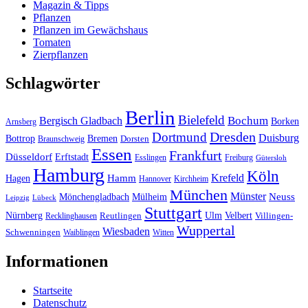
Magazin & Tipps
Pflanzen
Pflanzen im Gewächshaus
Tomaten
Zierpflanzen
Schlagwörter
Berlin
Bielefeld
Bergisch Gladbach
Bochum
Borken
Arnsberg
Dresden
Dortmund
Duisburg
Bottrop
Bremen
Braunschweig
Dorsten
Essen
Frankfurt
Düsseldorf
Erftstadt
Esslingen
Freiburg
Gütersloh
Hamburg
Köln
Hamm
Krefeld
Hagen
Hannover
Kirchheim
München
Münster
Neuss
Mönchengladbach
Mülheim
Leipzig
Lübeck
Stuttgart
Nürnberg
Ulm
Velbert
Recklinghausen
Reutlingen
Villingen-
Wuppertal
Wiesbaden
Schwenningen
Waiblingen
Witten
Informationen
Startseite
Datenschutz