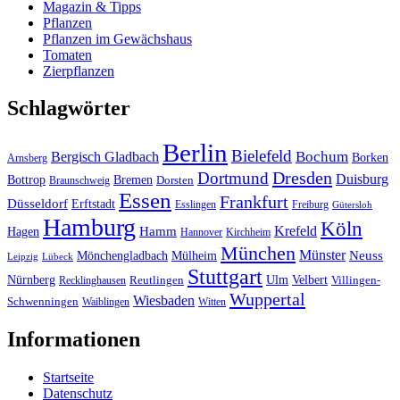
Magazin & Tipps
Pflanzen
Pflanzen im Gewächshaus
Tomaten
Zierpflanzen
Schlagwörter
Berlin
Bielefeld
Bergisch Gladbach
Bochum
Borken
Arnsberg
Dresden
Dortmund
Duisburg
Bottrop
Bremen
Braunschweig
Dorsten
Essen
Frankfurt
Düsseldorf
Erftstadt
Esslingen
Freiburg
Gütersloh
Hamburg
Köln
Hamm
Krefeld
Hagen
Hannover
Kirchheim
München
Münster
Neuss
Mönchengladbach
Mülheim
Leipzig
Lübeck
Stuttgart
Nürnberg
Ulm
Velbert
Recklinghausen
Reutlingen
Villingen-
Wuppertal
Wiesbaden
Schwenningen
Waiblingen
Witten
Informationen
Startseite
Datenschutz