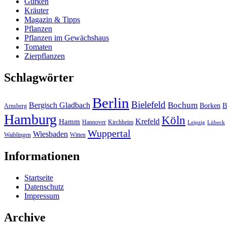
Gurken
Kräuter
Magazin & Tipps
Pflanzen
Pflanzen im Gewächshaus
Tomaten
Zierpflanzen
Schlagwörter
Berlin
Bielefeld
Bergisch Gladbach
Bochum
Borken
B
Arnsberg
Hamburg
Köln
Hamm
Krefeld
Hannover
Kirchheim
Leipzig
Lübeck
Wuppertal
Wiesbaden
Waiblingen
Witten
Informationen
Startseite
Datenschutz
Impressum
Archive