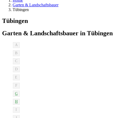
Home
Garten & Landschaftsbauer
Tübingen
Tübingen
Garten & Landschaftsbauer in Tübingen
A
B
C
D
E
F
G
H
I
J