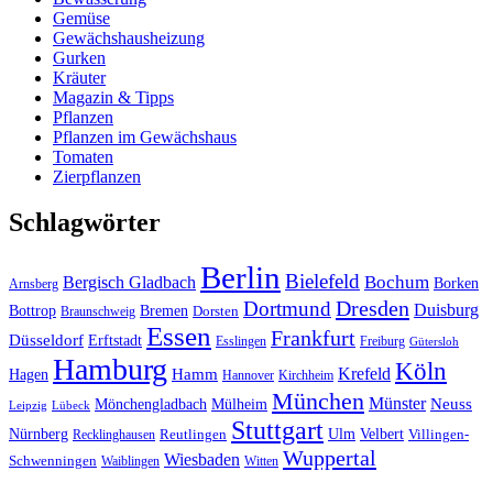
Gemüse
Gewächshausheizung
Gurken
Kräuter
Magazin & Tipps
Pflanzen
Pflanzen im Gewächshaus
Tomaten
Zierpflanzen
Schlagwörter
Berlin
Bielefeld
Bergisch Gladbach
Bochum
Borken
Arnsberg
Dresden
Dortmund
Duisburg
Bottrop
Bremen
Braunschweig
Dorsten
Essen
Frankfurt
Düsseldorf
Erftstadt
Esslingen
Freiburg
Gütersloh
Hamburg
Köln
Hamm
Krefeld
Hagen
Hannover
Kirchheim
München
Münster
Neuss
Mönchengladbach
Mülheim
Leipzig
Lübeck
Stuttgart
Nürnberg
Ulm
Velbert
Recklinghausen
Reutlingen
Villingen-
Wuppertal
Wiesbaden
Schwenningen
Waiblingen
Witten