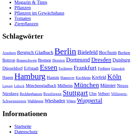
Magazin & Tipps
Pflanzen
Pflanzen im Gewächshaus
Tomaten
Zierpflanzen
Schlagwörter
Berlin
Bielefeld
Bergisch Gladbach
Bochum
Borken
Arnsberg
Dresden
Dortmund
Duisburg
Bottrop
Bremen
Braunschweig
Dorsten
Essen
Frankfurt
Düsseldorf
Erftstadt
Esslingen
Freiburg
Gütersloh
Hamburg
Köln
Hamm
Krefeld
Hagen
Hannover
Kirchheim
München
Münster
Neuss
Mönchengladbach
Mülheim
Leipzig
Lübeck
Stuttgart
Nürnberg
Ulm
Velbert
Recklinghausen
Reutlingen
Villingen-
Wuppertal
Wiesbaden
Schwenningen
Waiblingen
Witten
Informationen
Startseite
Datenschutz