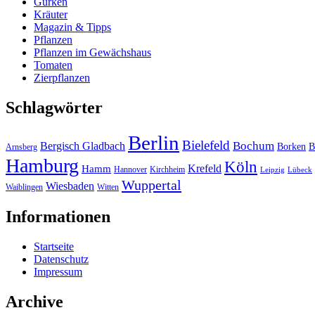
Gurken
Kräuter
Magazin & Tipps
Pflanzen
Pflanzen im Gewächshaus
Tomaten
Zierpflanzen
Schlagwörter
Berlin
Bielefeld
Bergisch Gladbach
Bochum
Borken
B
Arnsberg
Hamburg
Köln
Hamm
Krefeld
Hannover
Kirchheim
Leipzig
Lübeck
Wuppertal
Wiesbaden
Waiblingen
Witten
Informationen
Startseite
Datenschutz
Impressum
Archive