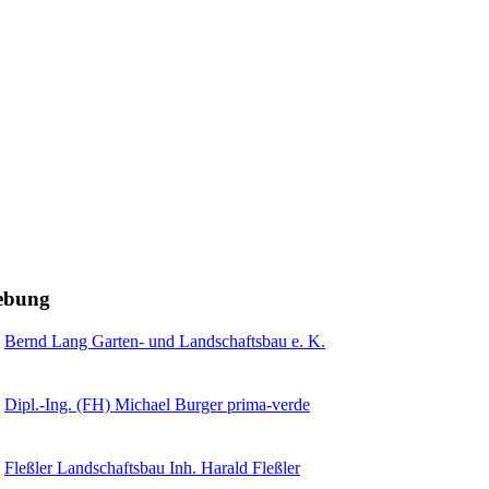
gebung
Bernd Lang Garten- und Landschaftsbau e. K.
Dipl.-Ing. (FH) Michael Burger prima-verde
Fleßler Landschaftsbau Inh. Harald Fleßler