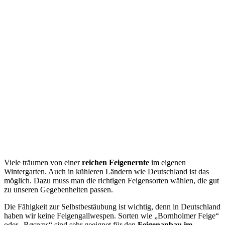
Viele träumen von einer
reichen Feigenernte
im eigenen
Wintergarten. Auch in kühleren Ländern wie Deutschland ist das
möglich. Dazu muss man die richtigen Feigensorten wählen, die gut
zu unseren Gegebenheiten passen.
Die Fähigkeit zur Selbstbestäubung ist wichtig, denn in Deutschland
haben wir keine Feigengallwespen. Sorten wie „Bornholmer Feige“
oder „Røsnæs“ sind sehr geeignet für den
Feigenanbau im