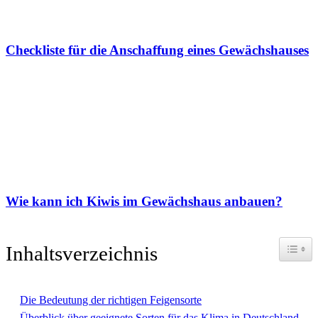
Checkliste für die Anschaffung eines Gewächshauses
Wie kann ich Kiwis im Gewächshaus anbauen?
Toggle
Inhaltsverzeichnis
Die Bedeutung der richtigen Feigensorte
Überblick über geeignete Sorten für das Klima in Deutschland