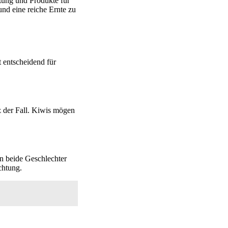
tung und Produkte für
nd eine reiche Ernte zu
t entscheidend für
z der Fall. Kiwis mögen
n beide Geschlechter
chtung.