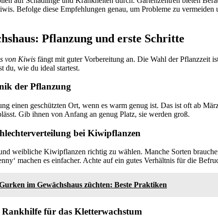
llen auf Schädlinge und Krankheiten durch. Gartenzentren bieten Bera
 Kiwis. Befolge diese Empfehlungen genau, um Probleme zu vermeiden u
shaus: Pflanzung und erste Schritte
s von Kiwis
fängt mit guter Vorbereitung an. Die Wahl der Pflanzzeit is
t du, wie du ideal startest.
nik der Pflanzung
ng einen geschützten Ort, wenn es warm genug ist. Das ist oft ab Mär
blässt. Gib ihnen von Anfang an genug Platz, sie werden groß.
lechterverteilung bei Kiwipflanzen
 und weibliche Kiwipflanzen richtig zu wählen. Manche Sorten brauche
enny‘ machen es einfacher. Achte auf ein gutes Verhältnis für die Befru
Gurken im Gewächshaus züchten: Beste Praktiken
 Rankhilfe für das Kletterwachstum