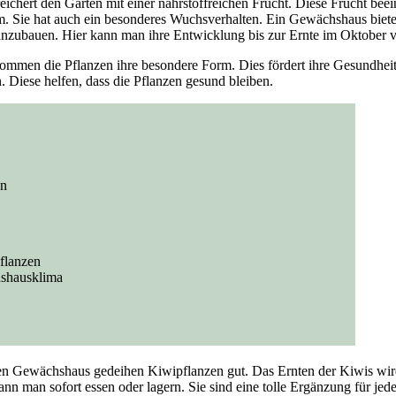
ichert den Garten mit einer nährstoffreichen Frucht. Diese Frucht beei
 Sie hat auch ein besonderes Wuchsverhalten. Ein Gewächshaus bietet
zubauen. Hier kann man ihre Entwicklung bis zur Ernte im Oktober v
mmen die Pflanzen ihre besondere Form. Dies fördert ihre Gesundhei
n. Diese helfen, dass die Pflanzen gesund bleiben.
en
flanzen
hshausklima
uten Gewächshaus gedeihen Kiwipflanzen gut. Das Ernten der Kiwis wi
ann man sofort essen oder lagern. Sie sind eine tolle Ergänzung für jed