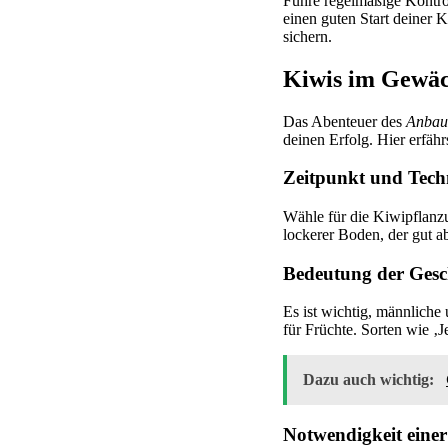
Führe regelmäßige Kontro
einen guten Start deiner
sichern.
Kiwis im Gewäch
Das Abenteuer des
Anbau
deinen Erfolg. Hier erfährs
Zeitpunkt und Tech
Wähle für die Kiwipflanzu
lockerer Boden, der gut a
Bedeutung der Gesch
Es ist wichtig, männliche
für Früchte. Sorten wie ‚J
Dazu auch wichtig:
Notwendigkeit einer