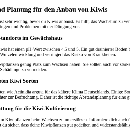
nd Planung für den Anbau von Kiwis
 ist sehr wichtig, bevor du Kiwis anbaust. Es hilft, das Wachstum zu ve
ingen und Problemen mit der Düngung vor.
 Standorts im Gewächshaus
wis hat einen pH-Wert zwischen 4,5 und 5. Ein gut drainierter Boden 
 Wurzelentwicklung und verringert das Risiko von Krankheiten.
wipflanzen genug Platz zum Wachsen haben. Sie sollten auch vor star
Schädlinge zu vermeiden.
eten Kiwi Sorten
ten wie Actinidia arguta für das kältere Klima Deutschlands. Einige So
ter zur Befruchtung. Daher ist die richtige Abstandsplanung für eine g
attung für die Kiwi-Kultivierung
um Kiwipflanzen beim Wachsen zu unterstützen. Informiere dich auch ü
t du sicher, dass deine Kiwipflanzen gut gedeihen und widerstandsfäh