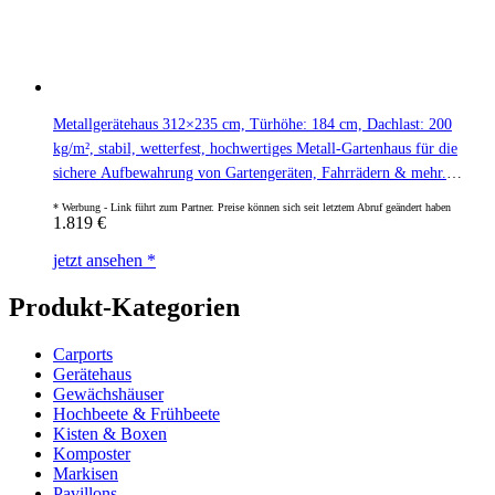
Metallgerätehaus 312×235 cm, Türhöhe: 184 cm, Dachlast: 200
kg/m², stabil, wetterfest, hochwertiges Metall-Gartenhaus für die
sichere Aufbewahrung von Gartengeräten, Fahrrädern & mehr.
Robuster Geräteschuppen mit langlebiger Stahlkonstruktion!
1.819
€
jetzt ansehen *
Produkt-Kategorien
Carports
Gerätehaus
Gewächshäuser
Hochbeete & Frühbeete
Kisten & Boxen
Komposter
Markisen
Pavillons