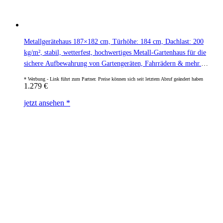
Metallgerätehaus 187×182 cm, Türhöhe: 184 cm, Dachlast: 200
kg/m², stabil, wetterfest, hochwertiges Metall-Gartenhaus für die
sichere Aufbewahrung von Gartengeräten, Fahrrädern & mehr.
Robuster Geräteschuppen mit langlebiger Stahlkonstruktion!
1.279
€
jetzt ansehen *