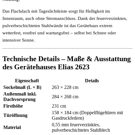
Das Flachdach mit Tageslichtleiste sorgt für Helligkeit im
Innenraum, auch ohne Stromanschluss. Dank der feuerverzinkten,
pulverbeschichteten Stahlwände ist das Gerätehaus extrem
wetterfest, rostfrei und wartungsfrei – selbst bei Schnee oder
intensiver Sonne.
Technische Details – Maße & Ausstattung
des Gerätehauses Elias 2623
Eigenschaft
Details
Sockelmaß (L × B)
263 × 228 cm
Außenmaß inkl.
284 × 268 cm
Dachvorsprung
Firsthöhe
231 cm
158 × 184 cm (Doppelflügeltüren mit
Türöffnung
Gasdruckfedern)
0,55 mm feuerverzinktes,
Material
pulverbeschichtetes Stahlblech