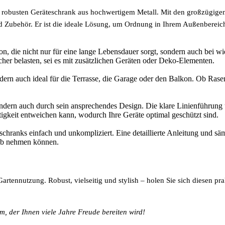
m robusten Geräteschrank aus hochwertigem Metall. Mit den großzügig
d Zubehör. Er ist die ideale Lösung, um Ordnung in Ihrem Außenbereich
ion, die nicht nur für eine lange Lebensdauer sorgt, sondern auch bei 
her belasten, sei es mit zusätzlichen Geräten oder Deko-Elementen.
ndern auch ideal für die Terrasse, die Garage oder den Balkon. Ob Ras
ondern auch durch sein ansprechendes Design. Die klare Linienführung 
chtigkeit entweichen kann, wodurch Ihre Geräte optimal geschützt sind.
chranks einfach und unkompliziert. Eine detaillierte Anleitung und sä
ieb nehmen können.
 Gartennutzung. Robust, vielseitig und stylish – holen Sie sich diesen 
m, der Ihnen viele Jahre Freude bereiten wird!