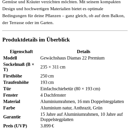
Gemüse und Kräuter verzichten möchten. Mit seinem kompakten
Design und hochwertigen Materialien bietet es optimale
Bedingungen für deine Pflanzen – ganz gleich, ob auf dem Balkon,
der Terrasse oder im Garten.
Produktdetails im Überblick
Eigenschaft
Details
Modell
Gewächshaus Diamas 22 Premium
Sockelmaß (B ×
235 × 311 cm
T)
Firsthöhe
250 cm
Traufenhöhe
193 cm
Tür
Einfachschiebetür (80 × 193 cm)
Fenster
4 Dachfenster
Material
Aluminiumrahmen, 16 mm Doppelstegplatten
Farbe
Aluminium natur, Anthrazit, Grün
15 Jahre auf Aluminiumrahmen, 10 Jahre auf
Garantie
Doppelstegplatten
Preis (UVP)
3.899 €