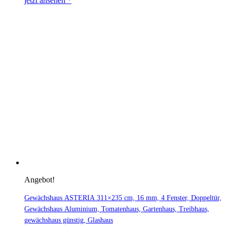
jetzt ansehen *
Angebot!
Gewächshaus ASTERIA 311×235 cm, 16 mm, 4 Fenster, Doppeltür,
Gewächshaus Aluminium, Tomatenhaus, Gartenhaus, Treibhaus,
gewächshaus günstig, Glashaus