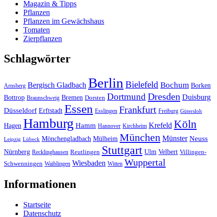
Magazin & Tipps
Pflanzen
Pflanzen im Gewächshaus
Tomaten
Zierpflanzen
Schlagwörter
Berlin
Bielefeld
Bergisch Gladbach
Bochum
Borken
Arnsberg
Dresden
Dortmund
Duisburg
Bottrop
Bremen
Braunschweig
Dorsten
Essen
Frankfurt
Düsseldorf
Erftstadt
Esslingen
Freiburg
Gütersloh
Hamburg
Köln
Hamm
Krefeld
Hagen
Hannover
Kirchheim
München
Münster
Neuss
Mönchengladbach
Mülheim
Leipzig
Lübeck
Stuttgart
Nürnberg
Ulm
Velbert
Recklinghausen
Reutlingen
Villingen-
Wuppertal
Wiesbaden
Schwenningen
Waiblingen
Witten
Informationen
Startseite
Datenschutz