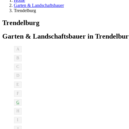
Home
Garten & Landschaftsbauer
Trendelburg
Trendelburg
Garten & Landschaftsbauer in Trendelbur
A
B
C
D
E
F
G
H
I
J