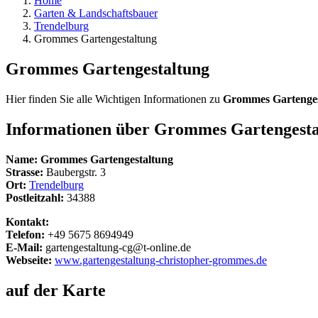
Home
Garten & Landschaftsbauer
Trendelburg
Grommes Gartengestaltung
Grommes Gartengestaltung
Hier finden Sie alle Wichtigen Informationen zu
Grommes Gartenges
Informationen über
Grommes Gartengesta
Name:
Grommes Gartengestaltung
Strasse:
Baubergstr. 3
Ort:
Trendelburg
Postleitzahl:
34388
Kontakt:
Telefon:
+49 5675 8694949
E-Mail:
gartengestaltung-cg@t-online.de
Webseite:
www.gartengestaltung-christopher-grommes.de
auf der Karte