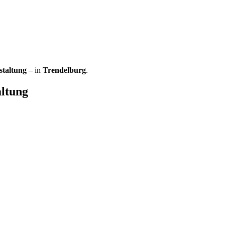
taltung
– in
Trendelburg
.
ltung