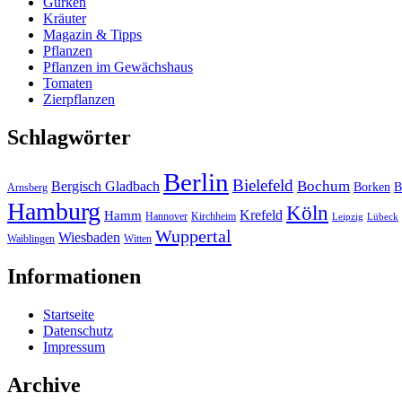
Gurken
Kräuter
Magazin & Tipps
Pflanzen
Pflanzen im Gewächshaus
Tomaten
Zierpflanzen
Schlagwörter
Berlin
Bielefeld
Bergisch Gladbach
Bochum
Borken
B
Arnsberg
Hamburg
Köln
Hamm
Krefeld
Hannover
Kirchheim
Leipzig
Lübeck
Wuppertal
Wiesbaden
Waiblingen
Witten
Informationen
Startseite
Datenschutz
Impressum
Archive